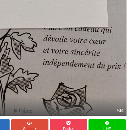
SI4
Google+
Pocket
LINE